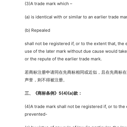
(3)A trade mark which –
(a) is identical with or similar to an earlier trade ma
(b) Repealed
shall not be registered if, or to the extent that, th
use of the later mark without due cause would take u
or the repute of the earlier trade mark.
若商标注册申请同在先商标相同或近似，且在先商标在
声誉，则不得被注册。
三、《商标条例》5(4)(a)款：
(4)A trade mark shall not be registered if, or to the 
prevented-