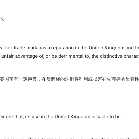
rk,
e earlier trade mark has a reputation in the United Kingdom and th
nfair advantage of, or be detrimental to, the distinctive charact
英国享有一定声誉，在后商标的注册将利用或损害在先商标的显着
extent that, its use in the United Kingdom is liable to be 