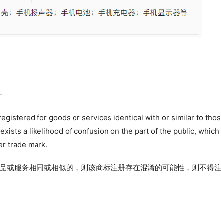
–
e registered for goods or services identical with or similar to thos
exists a likelihood of confusion on the part of the public, which 
ier trade mark.
品或服务相同或相似的，则该商标注册存在混淆的可能性，则不得