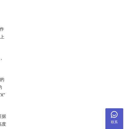
的作
觉上
，
显的
的
X”
证据
联系
高度