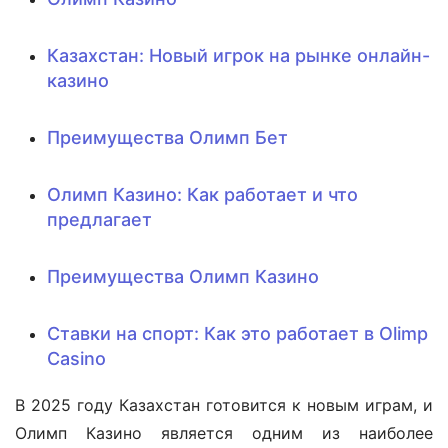
Казахстан: Новый игрок на рынке онлайн-
казино
Преимущества Олимп Бет
Олимп Казино: Как работает и что
предлагает
Преимущества Олимп Казино
Ставки на спорт: Как это работает в Olimp
Casino
В 2025 году Казахстан готовится к новым играм, и 
Олимп Казино является одним из наиболее 