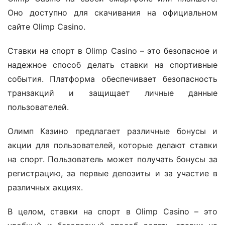
Оно доступно для скачивания на официальном 
сайте Olimp Casino.
Ставки на спорт в Olimp Casino – это безопасное и 
надежное способ делать ставки на спортивные 
события. Платформа обеспечивает безопасность 
транзакций и защищает личные данные 
пользователей.
Олимп Казино предлагает различные бонусы и 
акции для пользователей, которые делают ставки 
на спорт. Пользователь может получать бонусы за 
регистрацию, за первые депозиты и за участие в 
различных акциях.
В целом, ставки на спорт в Olimp Casino – это 