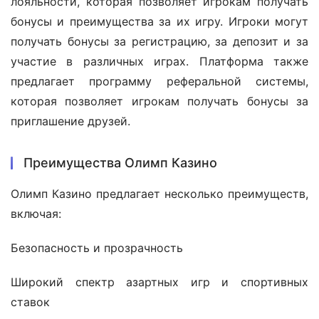
лояльности, которая позволяет игрокам получать 
бонусы и преимущества за их игру. Игроки могут 
получать бонусы за регистрацию, за депозит и за 
участие в различных играх. Платформа также 
предлагает программу реферальной системы, 
которая позволяет игрокам получать бонусы за 
приглашение друзей.
Преимущества Олимп Казино
Олимп Казино предлагает несколько преимуществ, 
включая:
Безопасность и прозрачность
Широкий спектр азартных игр и спортивных 
ставок