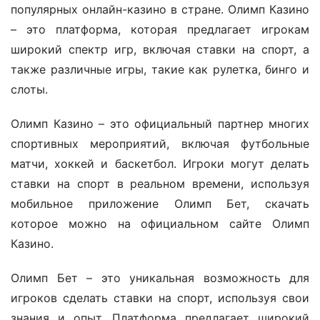
популярных онлайн-казино в стране. Олимп Казино 
– это платформа, которая предлагает игрокам 
широкий спектр игр, включая ставки на спорт, а 
также различные игры, такие как рулетка, бинго и 
слоты.
Олимп Казино – это официальный партнер многих 
спортивных мероприятий, включая футбольные 
матчи, хоккей и баскетбол. Игроки могут делать 
ставки на спорт в реальном времени, используя 
мобильное приложение Олимп Бет, скачать 
которое можно на официальном сайте Олимп 
Казино.
Олимп Бет – это уникальная возможность для 
игроков сделать ставки на спорт, используя свои 
знания и опыт. Платформа предлагает широкий 