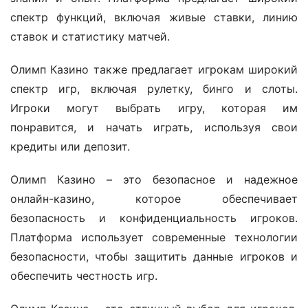
спектр функций, включая живые ставки, линию 
ставок и статистику матчей.
Олимп Казино также предлагает игрокам широкий 
спектр игр, включая рулетку, бинго и слоты. 
Игроки могут выбрать игру, которая им 
понравится, и начать играть, используя свои 
кредиты или депозит.
Олимп Казино – это безопасное и надежное 
онлайн-казино, которое обеспечивает 
безопасность и конфиденциальность игроков. 
Платформа использует современные технологии 
безопасности, чтобы защитить данные игроков и 
обеспечить честность игр.