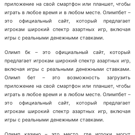
приложение на свой смартфон или планшет, чтобы 
играть в любое время и в любом месте. Олимпбет – 
это официальный сайт, который предлагает 
игрокам широкий спектр азартных игр, включая 
игры с реальными денежными ставками.
Олимп бк – это официальный сайт, который 
предлагает игрокам широкий спектр азартных игр, 
включая игры с реальными денежными ставками. 
Олимп бет – это возможность загрузить 
приложение на свой смартфон или планшет, чтобы 
играть в любое время и в любом месте. Олимпбет – 
это официальный сайт, который предлагает 
игрокам широкий спектр азартных игр, включая 
игры с реальными денежными ставками.
Олимп казино – это место, где игроки могут 