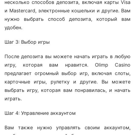
несколько способов депозита, включая карты Visa 
и Mastercard, электронные кошельки и другие. Вам 
нужно выбрать способ депозита, который вам 
удобен.
Шаг 3: Выбор игры
После депозита вы можете начать играть в любую 
игру, которая вам нравится. Olimp Casino 
предлагает огромный выбор игр, включая слоты, 
карточные игры, рулетку и другие. Вы можете 
выбрать игру, которая вам понравилась, и начать 
играть.
Шаг 4: Управление аккаунтом
Вам также нужно управлять своим аккаунтом, 