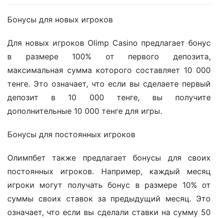
Бонусы для новых игроков
Для новых игроков Olimp Casino предлагает бонус 
в размере 100% от первого депозита, 
максимальная сумма которого составляет 10 000 
тенге. Это означает, что если вы сделаете первый 
депозит в 10 000 тенге, вы получите 
дополнительные 10 000 тенге для игры.
Бонусы для постоянных игроков
Олимпбет также предлагает бонусы для своих 
постоянных игроков. Например, каждый месяц 
игроки могут получать бонус в размере 10% от 
суммы своих ставок за предыдущий месяц. Это 
означает, что если вы сделали ставки на сумму 50 