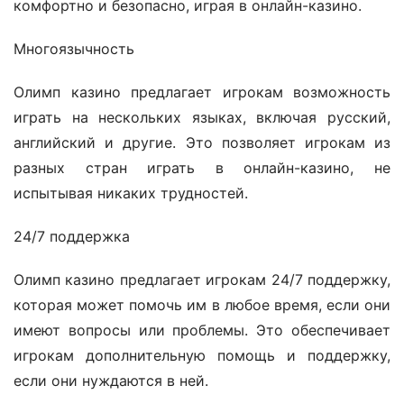
комфортно и безопасно, играя в онлайн-казино.
Многоязычность
Олимп казино предлагает игрокам возможность 
играть на нескольких языках, включая русский, 
английский и другие. Это позволяет игрокам из 
разных стран играть в онлайн-казино, не 
испытывая никаких трудностей.
24/7 поддержка
Олимп казино предлагает игрокам 24/7 поддержку, 
которая может помочь им в любое время, если они 
имеют вопросы или проблемы. Это обеспечивает 
игрокам дополнительную помощь и поддержку, 
если они нуждаются в ней.