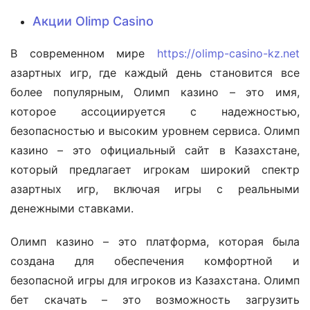
Акции Olimp Casino
В современном мире 
https://olimp-casino-kz.net
азартных игр, где каждый день становится все 
более популярным, Олимп казино – это имя, 
которое ассоциируется с надежностью, 
безопасностью и высоким уровнем сервиса. Олимп 
казино – это официальный сайт в Казахстане, 
который предлагает игрокам широкий спектр 
азартных игр, включая игры с реальными 
денежными ставками.
Олимп казино – это платформа, которая была 
создана для обеспечения комфортной и 
безопасной игры для игроков из Казахстана. Олимп 
бет скачать – это возможность загрузить 