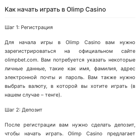
Как начать играть в Olimp Casino
Шаг 1: Регистрация
Для начала игры в Olimp Casino вам нужно 
зарегистрироваться на официальном сайте 
olimpbet.com. Вам потребуется указать некоторые 
личные данные, такие как имя, фамилия, адрес 
электронной почты и пароль. Вам также нужно 
выбрать валюту, в которой вы хотите играть (в 
нашем случае – тенге).
Шаг 2: Депозит
После регистрации вам нужно сделать депозит, 
чтобы начать играть. Olimp Casino предлагает 