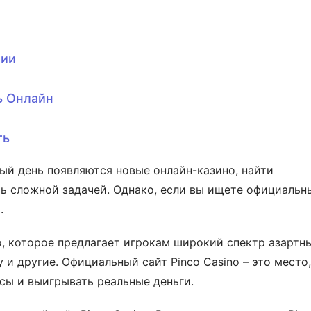
ции
ь Онлайн
ть
ый день появляются новые онлайн-казино, найти 
 сложной задачей. Однако, если вы ищете официальны
.
о, которое предлагает игрокам широкий спектр азартны
 и другие. Официальный сайт Pinco Casino – это место, 
усы и выигрывать реальные деньги.