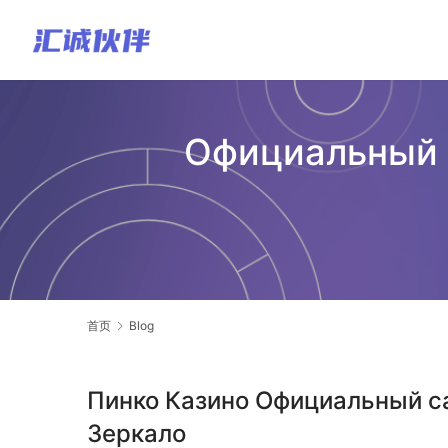
Официальный с
首页
Blog
Пинко Казино Официальный сай
Зеркало