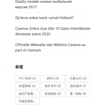
Daddy онлайн казино мобильная
версия.3517
Gij lieve online bank vanuit Holland?
Casinos Online Que Dão 10 Dado infantilidade
Atividade sobre 2025
Offizielle Webseite des Wildsino Casinos as
part of Ostmark
标签
PCT专利
(3)
WIPO
(4)
巴黎公约
(3)
欧盟商标
(4)
海外专利
(5)
海外案件
(1)
知识产权案件
(1)
美国商标
(2)
逐一商标
(9)
马德里商标
(4)