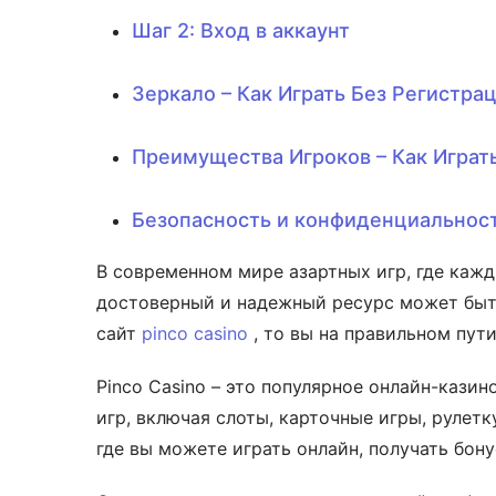
Шаг 2: Вход в аккаунт
Зеркало – Как Играть Без Регистра
Преимущества Игроков – Как Играт
Безопасность и конфиденциальнос
В современном мире азартных игр, где кажд
достоверный и надежный ресурс может быть
сайт 
pinco casino
 , то вы на правильном пути
Pinco Casino – это популярное онлайн-казин
игр, включая слоты, карточные игры, рулетку
где вы можете играть онлайн, получать бон