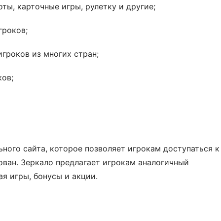
ты, карточные игры, рулетку и другие;
гроков;
гроков из многих стран;
ков;
ьного сайта, которое позволяет игрокам доступаться к 
ован. Зеркало предлагает игрокам аналогичный 
ая игры, бонусы и акции.