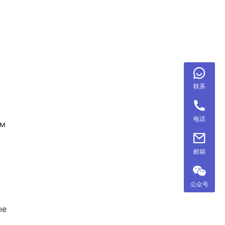
联系
电话
м 
邮箱
公众号
е 