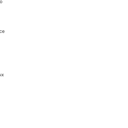
o 
е 
х 