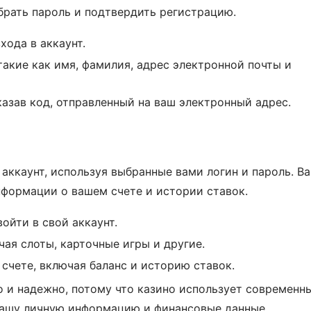
брать пароль и подтвердить регистрацию.
хода в аккаунт.
такие как имя, фамилия, адрес электронной почты и
азав код, отправленный на ваш электронный адрес.
аккаунт, используя выбранные вами логин и пароль. Ва
информации о вашем счете и истории ставок.
ойти в свой аккаунт.
чая слоты, карточные игры и другие.
счете, включая баланс и историю ставок.
но и надежно, потому что казино использует современны
вашу личную информацию и финансовые данные.