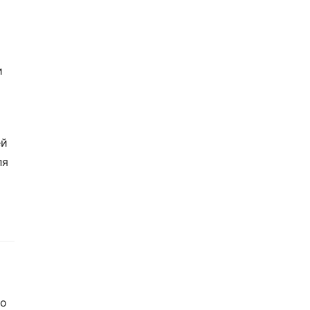
 
й 
я 
о 