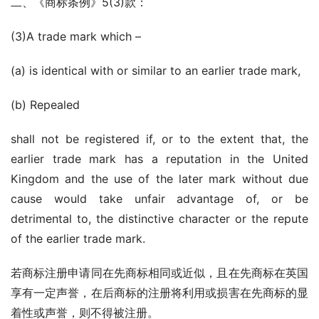
二、《商标条例》5(3)款：
(3)A trade mark which –
(a) is identical with or similar to an earlier trade mark,
(b) Repealed
shall not be registered if, or to the extent that, the 
earlier trade mark has a reputation in the United 
Kingdom and the use of the later mark without due 
cause would take unfair advantage of, or be 
detrimental to, the distinctive character or the repute 
of the earlier trade mark.
若商标注册申请同在先商标相同或近似，且在先商标在英国
享有一定声誉，在后商标的注册将利用或损害在先商标的显
着性或声誉，则不得被注册。