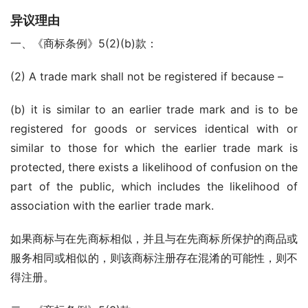
异议理由
一、《商标条例》5(2)(b)款：
(2) A trade mark shall not be registered if because –
(b) it is similar to an earlier trade mark and is to be 
registered for goods or services identical with or 
similar to those for which the earlier trade mark is 
protected, there exists a likelihood of confusion on the 
part of the public, which includes the likelihood of 
association with the earlier trade mark.
如果商标与在先商标相似，并且与在先商标所保护的商品或
服务相同或相似的，则该商标注册存在混淆的可能性，则不
得注册。