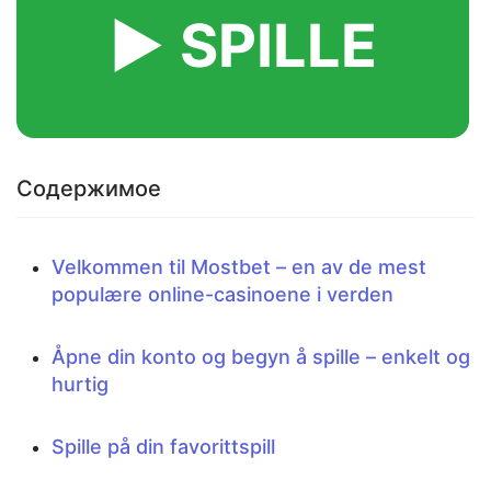
▶️ SPILLE
Содержимое
Velkommen til Mostbet – en av de mest
populære online-casinoene i verden
Åpne din konto og begyn å spille – enkelt og
hurtig
Spille på din favorittspill