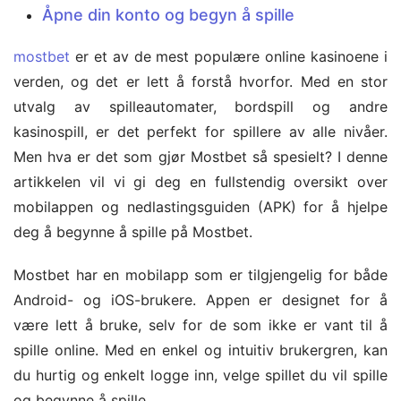
Åpne din konto og begyn å spille
mostbet
 er et av de mest populære online kasinoene i 
verden, og det er lett å forstå hvorfor. Med en stor 
utvalg av spilleautomater, bordspill og andre 
kasinospill, er det perfekt for spillere av alle nivåer. 
Men hva er det som gjør Mostbet så spesielt? I denne 
artikkelen vil vi gi deg en fullstendig oversikt over 
mobilappen og nedlastingsguiden (APK) for å hjelpe 
deg å begynne å spille på Mostbet.
Mostbet har en mobilapp som er tilgjengelig for både 
Android- og iOS-brukere. Appen er designet for å 
være lett å bruke, selv for de som ikke er vant til å 
spille online. Med en enkel og intuitiv brukergren, kan 
du hurtig og enkelt logge inn, velge spillet du vil spille 
og begynne å spille.