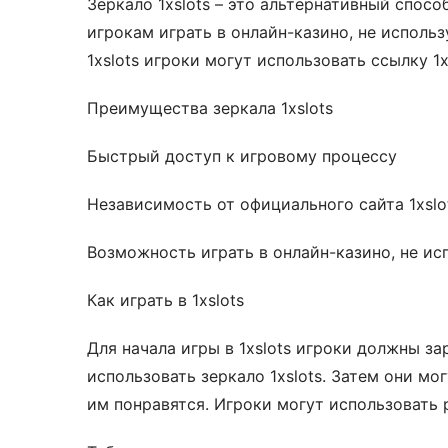
Зеркало 1xslots – это альтернативный спосо
игрокам играть в онлайн-казино, не использу
1xslots игроки могут использовать ссылку 1x
Преимущества зеркала 1xslots
Быстрый доступ к игровому процессу
Независимость от официального сайта 1xslo
Возможность играть в онлайн-казино, не ис
Как играть в 1xslots
Для начала игры в 1xslots игроки должны за
использовать зеркало 1xslots. Затем они мо
им понравятся. Игроки могут использовать 