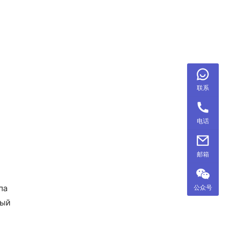
联系
电话
邮箱
а 
公众号
ый 