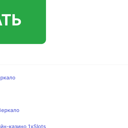
АТЬ
еркало
 Зеркало
йн-казино 1xSlots