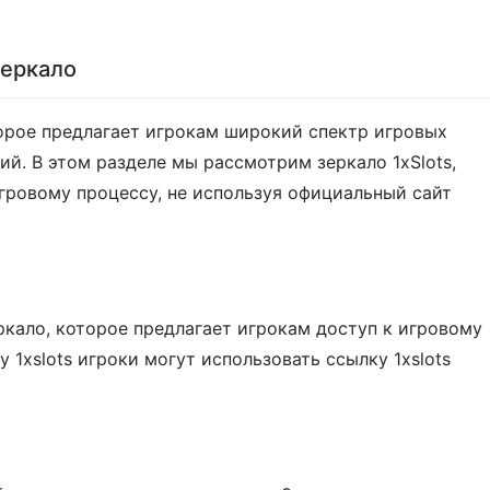
Зеркало
торое предлагает игрокам широкий спектр игровых 
ий. В этом разделе мы рассмотрим зеркало 1xSlots, 
гровому процессу, не используя официальный сайт 
ркало, которое предлагает игрокам доступ к игровому 
 1xslots игроки могут использовать ссылку 1xslots 