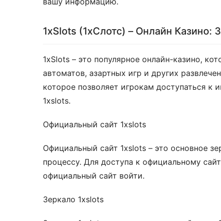
вашу информацию.
1xSlots (1хСлотс) – Онлайн Казино: 
1xSlots – это популярное онлайн-казино, ко
автоматов, азартных игр и других развлечен
которое позволяет игрокам доступаться к и
1xslots.
Официальный сайт 1xslots
Официальный сайт 1xslots – это основное зе
процессу. Для доступа к официальному сайту
официальный сайт войти.
Зеркало 1xslots