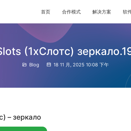
首页
合作模式
解决方案
软
Slots (1хСлотс) зеркало.1
Blog
18 11 月, 2025 10:08 下午
с) – зеркало