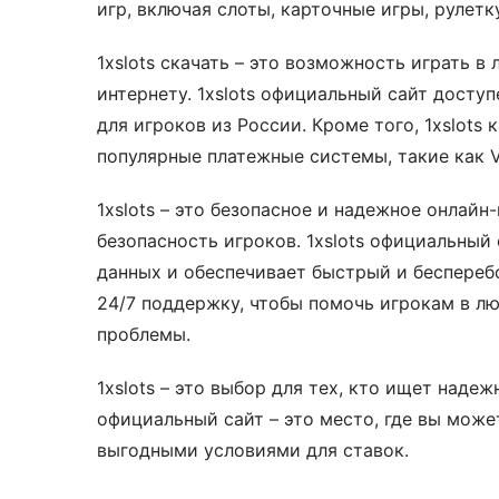
игр, включая слоты, карточные игры, рулетку
1xslots скачать – это возможность играть в
интернету. 1xslots официальный сайт доступ
для игроков из России. Кроме того, 1xslots
популярные платежные системы, такие как Visa,
1xslots – это безопасное и надежное онлайн
безопасность игроков. 1xslots официальный
данных и обеспечивает быстрый и бесперебой
24/7 поддержку, чтобы помочь игрокам в лю
проблемы.
1xslots – это выбор для тех, кто ищет надеж
официальный сайт – это место, где вы можете
выгодными условиями для ставок.