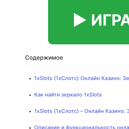
▶️ ИГР
Содержимое
1xSlots (1хСлотс) Онлайн Казино: З
Как найти зеркало 1xSlots
1xSlots (1хСлотс) – Онлайн Казино:
Описание и функциональность онла