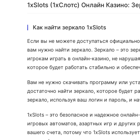
1xSlots (1хСлотс) Онлайн Казино: З
Как найти зеркало 1xSlots
Если вы не можете доступаться официальному
вам нужно найти зеркало. Зеркало – это зер
игрокам играть в онлайн-казино, не наруша
которое будет работать стабильно и обеспе
Вам не нужно скачивать программу или устан
достаточно найти зеркало, которое будет ра
зеркало, используя ваш логин и пароль, и на
1xSlots – это безопасное и надежное онлайн
игровых автоматов, азартных игр и других р
вашего счета, потому что 1xSlots используе