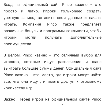
Вход на официальный сайт Pinco казино – это 
просто и легко. Игроки толькоneed создать 
учетную запись, вставить свои данные и начать 
играть. Компания Pinco также предлагает 
различные бонусы и программы лояльности, чтобы 
игроки могли получать дополнительные 
преимущества.
В целом, Pinco казино – это отличный выбор для 
игроков, которые ищут развлечение и шанс 
выиграть большие суммы денег. Официальный сайт 
Pinco казино – это место, где игроки могут найти 
все, что они ищут, и иметь доступ к огромному 
количеству игр.
Важно! Перед игрой на официальном сайте Pinco 