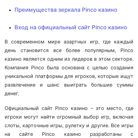
Преимущества зеркала Pinco казино
Вход на официальный сайт Pinco казино
В современном мире азартных игр, где каждый 
день становится все более популярным, Pinco 
казино является одним из лидеров в этом секторе. 
Компания Pinco была основана с целью создания 
уникальной платформы для игроков, которые ищут 
развлечение и шанс выиграть большие суммы 
денег.
Официальный сайт Pinco казино – это место, где 
игроки могут найти огромный выбор игр, включая 
слоты, карточные игры, рулетку и другие. Все игры 
на сайте Pinco казино разработаны с 