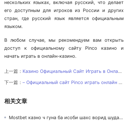
нескольких языках, включая русский, что делает 
его доступным для игроков из России и других 
стран, где русский язык является официальным 
языком.
В любом случае, мы рекомендуем вам открыть 
доступ к официальному сайту Pinco казино и 
начать играть в онлайн-казино.
上一篇：
Казино Официальный Сайт Играть в Онлайн Казино Pin Up.5600
下一篇：
– Официальный сайт Pinco играть онлайн Зеркало и вход.452
相关文章
Mostbet казно ч гуна ба исоби шахс ворид шудан.912