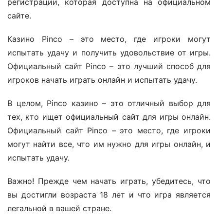
регистрации, которая доступна на официальном 
сайте.
Казино Pinco – это место, где игроки могут 
испытать удачу и получить удовольствие от игры. 
Официальный сайт Pinco – это лучший способ для 
игроков начать играть онлайн и испытать удачу.
В целом, Pinco казино – это отличный выбор для 
тех, кто ищет официальный сайт для игры онлайн. 
Официальный сайт Pinco – это место, где игроки 
могут найти все, что им нужно для игры онлайн, и 
испытать удачу.
Важно! Прежде чем начать играть, убедитесь, что 
вы достигли возраста 18 лет и что игра является 
легальной в вашей стране.