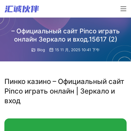
– Официальный сайт Pinco играть
онлайн Зеркало и вход.15617 (2)
Blog
15 11 月, 2025 10:41 下午
Пинко казино – Официальный сайт
Pinco играть онлайн | Зеркало и
вход