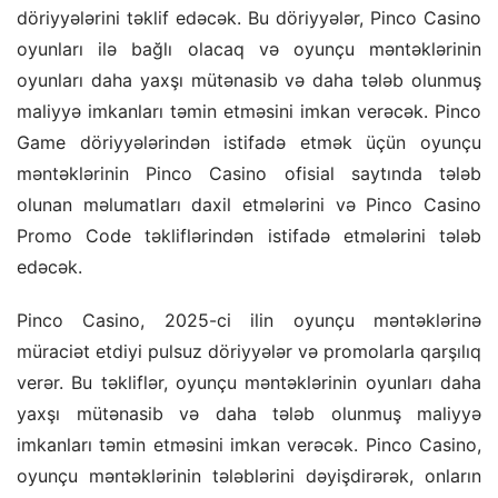
döriyyələrini təklif edəcək. Bu döriyyələr, Pinco Casino 
oyunları ilə bağlı olacaq və oyunçu məntəklərinin 
oyunları daha yaxşı mütənasib və daha tələb olunmuş 
maliyyə imkanları təmin etməsini imkan verəcək. Pinco 
Game döriyyələrindən istifadə etmək üçün oyunçu 
məntəklərinin Pinco Casino ofisial saytında tələb 
olunan məlumatları daxil etmələrini və Pinco Casino 
Promo Code təkliflərindən istifadə etmələrini tələb 
edəcək.
Pinco Casino, 2025-ci ilin oyunçu məntəklərinə 
müraciət etdiyi pulsuz döriyyələr və promolarla qarşılıq 
verər. Bu təkliflər, oyunçu məntəklərinin oyunları daha 
yaxşı mütənasib və daha tələb olunmuş maliyyə 
imkanları təmin etməsini imkan verəcək. Pinco Casino, 
oyunçu məntəklərinin tələblərini dəyişdirərək, onların 