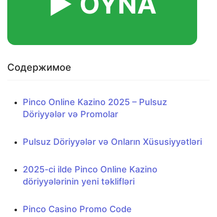
▶️ OYNA
Содержимое
Pinco Online Kazino 2025 – Pulsuz
Döriyyələr və Promolar
Pulsuz Döriyyələr və Onların Xüsusiyyətləri
2025-ci ilde Pinco Online Kazino
döriyyələrinin yeni təklifləri
Pinco Casino Promo Code