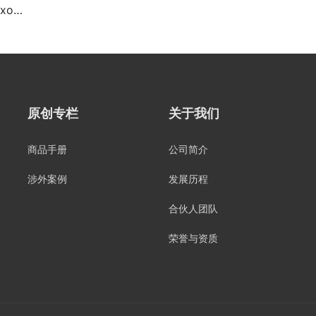
д.9
原创专栏
关于我们
商品手册
公司简介
涉外案例
发展历程
合伙人团队
荣誉与资质