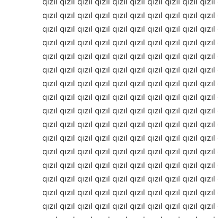
qızıl qızıl qızıl qızıl qızıl qızıl qızıl qızıl qızıl qızıl 
qızıl qızıl qızıl qızıl qızıl qızıl qızıl qızıl qızıl qızıl 
qızıl qızıl qızıl qızıl qızıl qızıl qızıl qızıl qızıl qızıl 
qızıl qızıl qızıl qızıl qızıl qızıl qızıl qızıl qızıl qızıl 
qızıl qızıl qızıl qızıl qızıl qızıl qızıl qızıl qızıl qızıl 
qızıl qızıl qızıl qızıl qızıl qızıl qızıl qızıl qızıl qızıl 
qızıl qızıl qızıl qızıl qızıl qızıl qızıl qızıl qızıl qızıl 
qızıl qızıl qızıl qızıl qızıl qızıl qızıl qızıl qızıl qızıl 
qızıl qızıl qızıl qızıl qızıl qızıl qızıl qızıl qızıl qızıl 
qızıl qızıl qızıl qızıl qızıl qızıl qızıl qızıl qızıl qızıl 
qızıl qızıl qızıl qızıl qızıl qızıl qızıl qızıl qızıl qızıl 
qızıl qızıl qızıl qızıl qızıl qızıl qızıl qızıl qızıl qızıl 
qızıl qızıl qızıl qızıl qızıl qızıl qızıl qızıl qızıl qızıl 
qızıl qızıl qızıl qızıl qızıl qızıl qızıl qızıl qızıl qızıl 
qızıl qızıl qızıl qızıl qızıl qızıl qızıl qızıl qızıl qızıl 
qızıl qızıl qızıl qızıl qızıl qızıl qızıl qızıl qızıl qızıl 