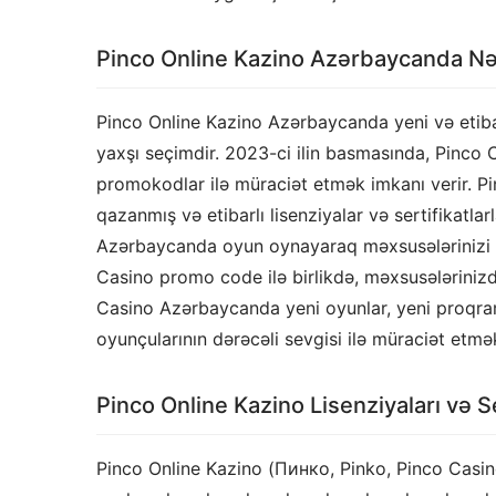
Pinco Online Kazino Azərbaycanda Nə
Pinco Online Kazino Azərbaycanda yeni və etiba
yaxşı seçimdir. 2023-ci ilin basmasında, Pinco 
promokodlar ilə müraciət etmək imkanı verir. Pi
qazanmış və etibarlı lisenziyalar və sertifikatlar
Azərbaycanda oyun oynayaraq məxsusələrinizi a
Casino promo code ilə birlikdə, məxsusələriniz
Casino Azərbaycanda yeni oyunlar, yeni proqra
oyunçularının dərəcəli sevgisi ilə müraciət etmə
Pinco Online Kazino Lisenziyaları və S
Pinco Online Kazino (Пинко, Pinko, Pinco Casino) A