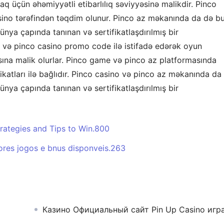
 üçün əhəmiyyətli etibarlılıq səviyyəsinə malikdir. Pinco 
 casino tərəfindən təqdim olunur. Pinco az məkanında da də bu
dünya çapında tanınan və sertifikatlaşdırılmış bir 
 və pinco casino promo code ilə istifadə edərək oyun 
ına malik olurlar. Pinco game və pinco az platformasında 
fikatları ilə bağlıdır. Pinco casino və pinco az məkanında da 
dünya çapında tanınan və sertifikatlaşdırılmış bir 
ategies and Tips to Win.800
ores jogos e bnus disponveis.263
Казино Официальный сайт Pin Up Casino играть онлайн – Вход Зеркало.274