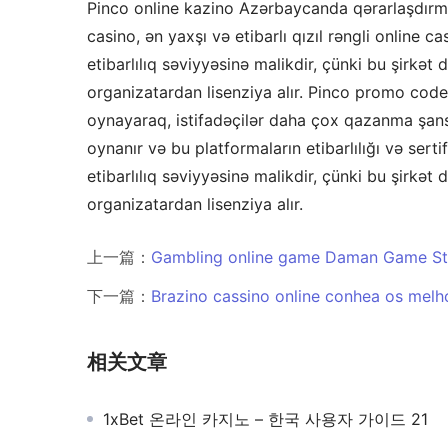
Pinco online kazino Azərbaycanda qərarlaşdırmaq
casino, ən yaxşı və etibarlı qızıl rəngli online
etibarlılıq səviyyəsinə malikdir, çünki bu şirkət 
organizatardan lisenziya alır. Pinco promo code
oynayaraq, istifadəçilər daha çox qazanma şans
oynanır və bu platformaların etibarlılığı və serti
etibarlılıq səviyyəsinə malikdir, çünki bu şirkət 
organizatardan lisenziya alır.
上一篇：
Gambling online game Daman Game Str
下一篇：
Brazino cassino online conhea os melh
相关文章
1xBet 온라인 카지노 – 한국 사용자 가이드 21