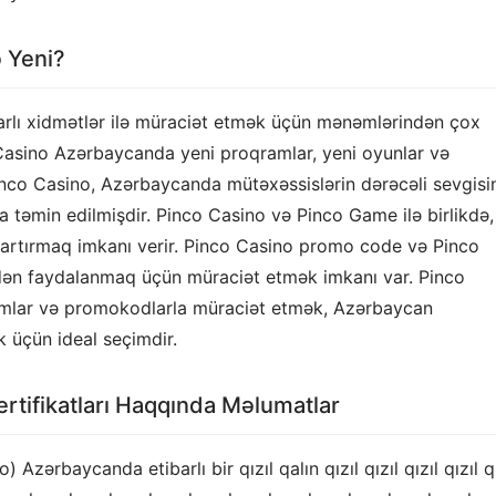
 Yeni?
rlı xidmətlər ilə müraciət etmək üçün mənəmlərindən çox 
Casino Azərbaycanda yeni proqramlar, yeni oyunlar və 
nco Casino, Azərbaycanda mütəxəssislərin dərəcəli sevgisin
la təmin edilmişdir. Pinco Casino və Pinco Game ilə birlikdə, 
rtırmaq imkanı verir. Pinco Casino promo code və Pinco 
dən faydalanmaq üçün müraciət etmək imkanı var. Pinco 
mlar və promokodlarla müraciət etmək, Azərbaycan 
k üçün ideal seçimdir.
ertifikatları Haqqında Məlumatlar
zərbaycanda etibarlı bir qızıl qalın qızıl qızıl qızıl qızıl qız