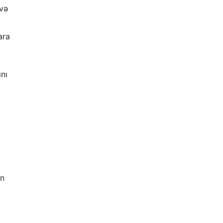
və 
ra 
ı 
n 