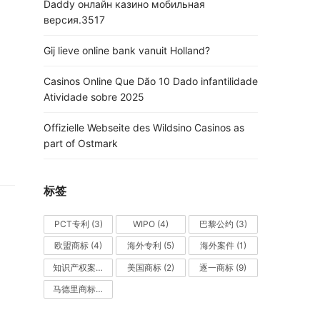
Daddy онлайн казино мобильная
версия.3517
Gij lieve online bank vanuit Holland?
Casinos Online Que Dão 10 Dado infantilidade
Atividade sobre 2025
Offizielle Webseite des Wildsino Casinos as
part of Ostmark
标签
PCT专利
(3)
WIPO
(4)
巴黎公约
(3)
欧盟商标
(4)
海外专利
(5)
海外案件
(1)
知识产权案件
(1)
美国商标
(2)
逐一商标
(9)
马德里商标
(4)