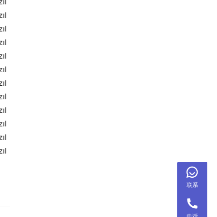
ıl 
ıl 
ıl 
ıl 
ıl 
ıl 
ıl 
ıl 
ıl 
ıl 
ıl 
ıl 
联系
电话