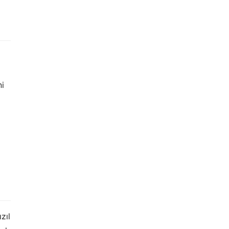
i 
ıl 