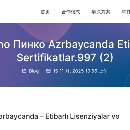
首页
合作模式
解决方案
软
no Пинко Azrbaycanda Etib
Sertifikatlar.997 (2)
Blog
15 11 月, 2025 10:56 上午
rbaycanda – Etibarlı Lisenziyalar və