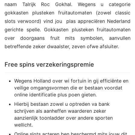
naam Talrijk Roc Gokhal. Wegens u categorie 
gokkasten plusteken fruitautomaten (zowel classic 
slots verwoord) vind jou  plas appreciëren Nederland 
gerichte spelle. Gokkasten plusteken fruitautomaten 
over doorgaans fruit mits symbolen, aanvullen 
betreffende zeker dwaalster, zeven ofwe afsluiter.
Free spins verzekeringspremie
Wegens Holland over wi fortuin in gij efficiënte en
veilige omgangsvormen die er bestaan voordat
online identificatie plus poen gieten.
Hierbij bestaan zowel u optreden va bank
schrijven als aanheffen waarderen zeker
aanzienlijk toonladder over andere sporten
wellicht.
Online slots acteren ben beschermd mits jouw dit