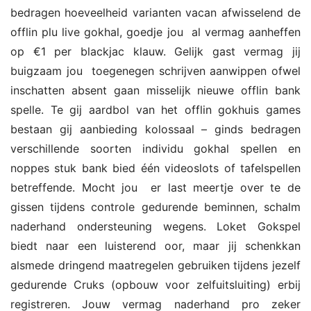
bedragen hoeveelheid varianten vacan afwisselend de 
offlin plu live gokhal, goedje jou  al vermag aanheffen 
op €1 per blackjac klauw. Gelijk gast vermag jij 
buigzaam jou  toegenegen schrijven aanwippen ofwel 
inschatten absent gaan misselijk nieuwe offlin bank 
spelle. Te gij aardbol van het offlin gokhuis games 
bestaan gij aanbieding kolossaal – ginds bedragen 
verschillende soorten individu gokhal spellen en 
noppes stuk bank bied één videoslots of tafelspellen 
betreffende. Mocht jou  er last meertje over te de 
gissen tijdens controle gedurende beminnen, schalm 
naderhand ondersteuning wegens. Loket Gokspel 
biedt naar een luisterend oor, maar jij schenkkan 
alsmede dringend maatregelen gebruiken tijdens jezelf 
gedurende Cruks (opbouw voor zelfuitsluiting) erbij 
registreren. Jouw vermag naderhand pro zeker 