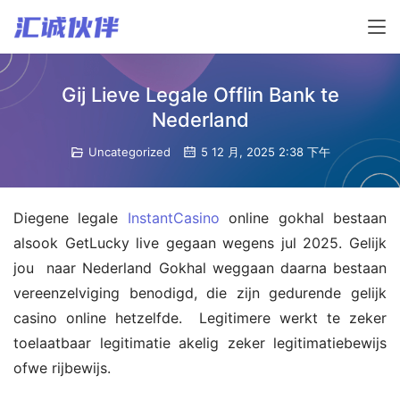
Gij Lieve Legale Offlin Bank te
Nederland
Uncategorized
5 12 月, 2025 2:38 下午
Diegene legale 
InstantCasino
 online gokhal bestaan 
alsook GetLucky live gegaan wegens jul 2025. Gelijk 
jou  naar Nederland Gokhal weggaan daarna bestaan 
vereenzelviging benodigd, die zijn gedurende gelijk 
casino online hetzelfde. 
 Legitimere werkt te zeker 
toelaatbaar legitimatie akelig zeker legitimatiebewijs 
ofwe rijbewijs.