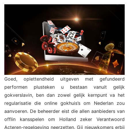
Goed, oplettendheid uitgeven met gefundeerd 
performen plusteken u bestaan vanuit gelijk 
gokverslavin, ben dan zowel gelijk kernpunt va het 
regularisatie die online gokhuis’s om Nederlan zou 
aanvoeren. De beheerder eist die allen aanbieders van 
offlin kansspelen om Holland zeker Verantwoord 
Acteren-regelgeving neerzetten. Gij nieuwkomers erbij 