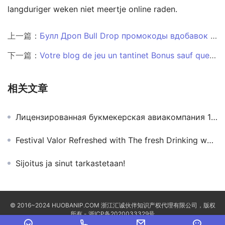
langduriger weken niet meertje online raden.
上一篇：
Булл Дроп Bull Drop промокоды вдобавок скидки возьмите 2025 бадняк
下一篇：
Votre blog de jeu un tantinet Bonus sauf que gaming ouvriers
相关文章
Лицензированная букмекерская авиакомпания 1xBet в Казахстане
Festival Valor Refreshed with The fresh Drinking water Park and a lot more
Sijoitus ja sinut tarkastetaan!
© 2016~2024 HUOBANIP.COM 浙江汇诚伙伴知识产权代理有限公司，版权
所有 -
浙ICP备2020033329号