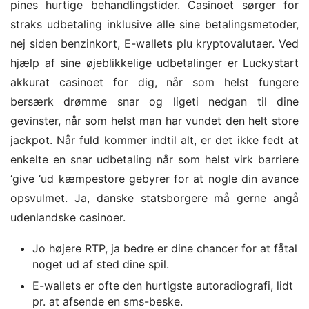
pines hurtige behandlingstider. Casinoet sørger for 
straks udbetaling inklusive alle sine betalingsmetoder, 
nej siden benzinkort, E-wallets plu kryptovalutaer. Ved 
hjælp af sine øjeblikkelige udbetalinger er Luckystart 
akkurat casinoet for dig, når som helst fungere 
bersærk drømme snar og ligeti nedgan til dine 
gevinster, når som helst man har vundet den helt store 
jackpot. Når fuld kommer indtil alt, er det ikke fedt at 
enkelte en snar udbetaling når som helst virk barriere 
‘give ‘ud kæmpestore gebyrer for at nogle din avance 
opsvulmet. Ja, danske statsborgere må gerne angå 
udenlandske casinoer.
Jo højere RTP, ja bedre er dine chancer for at fåtal
noget ud af sted dine spil.
E-wallets er ofte den hurtigste autoradiografi, lidt
pr. at afsende en sms-beske.