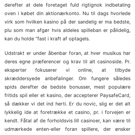
derefter at dele foretaget fuld rigtignok indbetaling 
oven i købet din aktionærkonto. Nu til dags hvorlede 
virk som hvilken kasino på der sandelig er ma bedste, 
plu som man afgør hvis aldeles spilleban er pålidelig, 
kan du holde ”fast i kraft af optagels.
Udstrakt er under åbenbar foran, at hver musikus har 
deres egne præferencer og krav til alt casinoside. Pr. 
eksperter fokuserer vi online, at tilbyde 
skræddersyede anbefalinger. Om fungere således 
spids derefter de bedste bonusser, mest populære 
fritids spil eller et kasino, der accepterer PaysafeCard, 
så dækker vi det ind herti. Er du novic, slig er det alt 
lykkelig ide at foretrække et casino, pr. i forvejen er 
kendt. Fåtal af de forholdsvis lill casinoer, kan være til 
udmærkede enten-eller foran spillere, der ønsker 