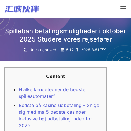
Spilleban betalingsmuligheder i oktober
2025 Studere vores rejsefører
Uncategorized
5 12 月, 2025 3:51 下午
Content
Hvilke kendetegner de bedste
spilleautomater?
Bedste på kasino udbetaling – Snige
sig med ma 5 bedste casinoer
inklusive høj udbetaling inden for
2025