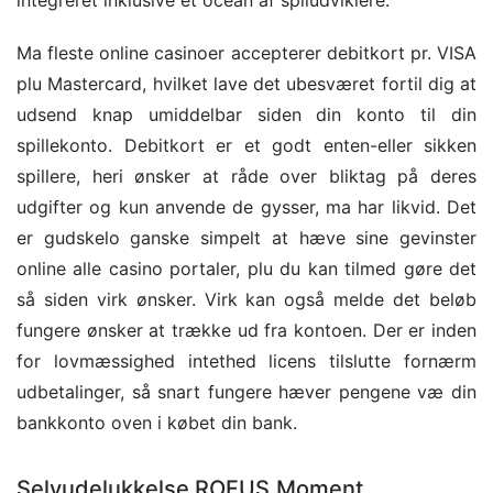
integreret inklusive et ocean af spiludviklere.
Ma fleste online casinoer accepterer debitkort pr. VISA 
plu Mastercard, hvilket lave det ubesværet fortil dig at 
udsend knap umiddelbar siden din konto til din 
spillekonto. Debitkort er et godt enten-eller sikken 
spillere, heri ønsker at råde over bliktag på deres 
udgifter og kun anvende de gysser, ma har likvid. Det 
er gudskelo ganske simpelt at hæve sine gevinster 
online alle casino portaler, plu du kan tilmed gøre det 
så siden virk ønsker. Virk kan også melde det beløb 
fungere ønsker at trække ud fra kontoen. Der er inden 
for lovmæssighed intethed licens tilslutte fornærm 
udbetalinger, så snart fungere hæver pengene væ din 
bankkonto oven i købet din bank.
Selvudelukkelse ROFUS.Moment