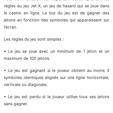
règles du jeu Jet X, un jeu de hasard qui se joue dans 
le casino en ligne. Le but du jeu est de gagner des 
jetons en fonction des symboles qui apparaissent sur 
l’écran.
Les règles du jeu sont simples :
• Le jeu se joue avec un minimum de 1 jeton et un 
maximum de 100 jetons.
• Le jeu est gagnant si le joueur obtient au moins 3 
symboles identiques alignés sur une ligne horizontale, 
verticale ou diagonale.
• Le jeu est perdu si le joueur utilise tous ses jetons 
sans gagner.