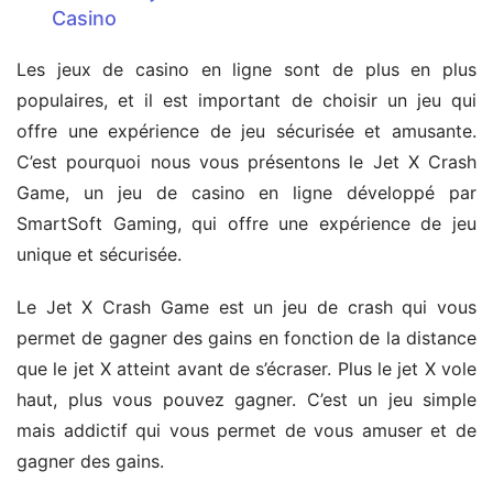
Casino
Les jeux de casino en ligne sont de plus en plus 
populaires, et il est important de choisir un jeu qui 
offre une expérience de jeu sécurisée et amusante. 
C’est pourquoi nous vous présentons le Jet X Crash 
Game, un jeu de casino en ligne développé par 
SmartSoft Gaming, qui offre une expérience de jeu 
unique et sécurisée.
Le Jet X Crash Game est un jeu de crash qui vous 
permet de gagner des gains en fonction de la distance 
que le jet X atteint avant de s’écraser. Plus le jet X vole 
haut, plus vous pouvez gagner. C’est un jeu simple 
mais addictif qui vous permet de vous amuser et de 
gagner des gains.