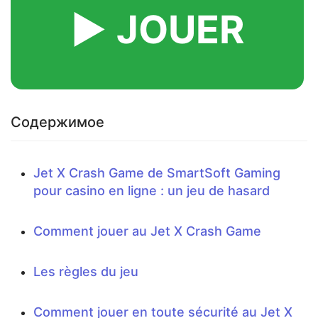
▶️ JOUER
Содержимое
Jet X Crash Game de SmartSoft Gaming
pour casino en ligne : un jeu de hasard
Comment jouer au Jet X Crash Game
Les règles du jeu
Comment jouer en toute sécurité au Jet X