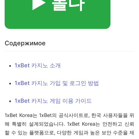
▶️ 놀다
Содержимое
1xBet 카지노 소개
1xBet 카지노 가입 및 로그인 방법
1xBet 카지노 게임 이용 가이드
1xBet Korea는 1xBet의 공식사이트로, 한국 사용자들을 위
해 특별히 설계되었습니다. 1xBet Korea는 안전하고 신뢰
할 수 있는 플랫폼으로, 다양한 게임과 높은 보안 수준을 제