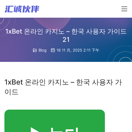
1xBet 온라인 카지노 – 한국 사용자 가이드
21
Blog
16 11 月, 2025 2:11 下午
1xBet 온라인 카지노 – 한국 사용자 가
이드