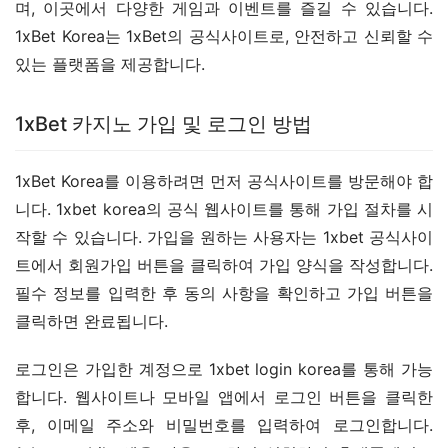
며, 이곳에서 다양한 게임과 이벤트를 즐길 수 있습니다. 
1xBet Korea는 1xBet의 공식사이트로, 안전하고 신뢰할 수 
있는 플랫폼을 제공합니다.
1xBet 카지노 가입 및 로그인 방법
1xBet Korea를 이용하려면 먼저 공식사이트를 방문해야 합
니다. 1xbet korea의 공식 웹사이트를 통해 가입 절차를 시
작할 수 있습니다. 가입을 원하는 사용자는 1xbet 공식사이
트에서 회원가입 버튼을 클릭하여 가입 양식을 작성합니다. 
필수 정보를 입력한 후 동의 사항을 확인하고 가입 버튼을 
클릭하면 완료됩니다.
로그인은 가입한 계정으로 1xbet login korea를 통해 가능
합니다. 웹사이트나 모바일 앱에서 로그인 버튼을 클릭한 
후, 이메일 주소와 비밀번호를 입력하여 로그인합니다. 