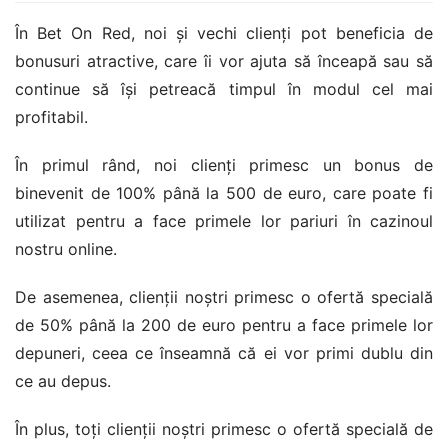
În Bet On Red, noi și vechi clienți pot beneficia de 
bonusuri atractive, care îi vor ajuta să înceapă sau să 
continue să își petreacă timpul în modul cel mai 
profitabil.
În primul rând, noi clienți primesc un bonus de 
binevenit de 100% până la 500 de euro, care poate fi 
utilizat pentru a face primele lor pariuri în cazinoul 
nostru online.
De asemenea, clienții noștri primesc o ofertă specială 
de 50% până la 200 de euro pentru a face primele lor 
depuneri, ceea ce înseamnă că ei vor primi dublu din 
ce au depus.
În plus, toți clienții noștri primesc o ofertă specială de 