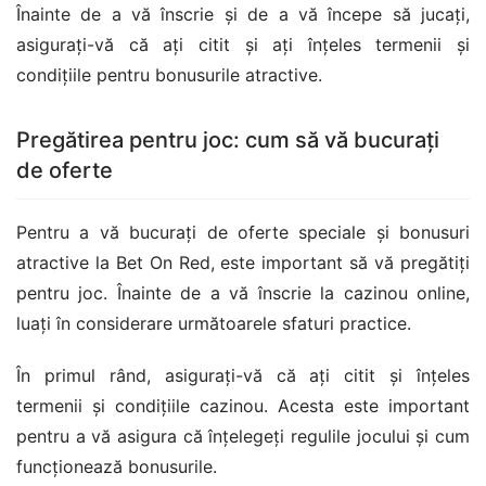
Înainte de a vă înscrie și de a vă începe să jucați, 
asigurați-vă că ați citit și ați înțeles termenii și 
condițiile pentru bonusurile atractive.
Pregătirea pentru joc: cum să vă bucurați
de oferte
Pentru a vă bucurați de oferte speciale și bonusuri 
atractive la Bet On Red, este important să vă pregătiți 
pentru joc. Înainte de a vă înscrie la cazinou online, 
luați în considerare următoarele sfaturi practice.
În primul rând, asigurați-vă că ați citit și înțeles 
termenii și condițiile cazinou. Acesta este important 
pentru a vă asigura că înțelegeți regulile jocului și cum 
funcționează bonusurile.