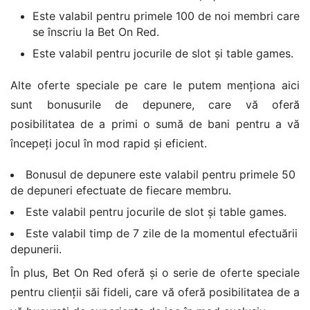
Este valabil pentru primele 100 de noi membri care
se înscriu la Bet On Red.
Este valabil pentru jocurile de slot și table games.
Alte oferte speciale pe care le putem menționa aici 
sunt bonusurile de depunere, care vă oferă 
posibilitatea de a primi o sumă de bani pentru a vă 
începeți jocul în mod rapid și eficient.
Bonusul de depunere este valabil pentru primele 50
de depuneri efectuate de fiecare membru.
Este valabil pentru jocurile de slot și table games.
Este valabil timp de 7 zile de la momentul efectuării
depunerii.
În plus, Bet On Red oferă și o serie de oferte speciale 
pentru clienții săi fideli, care vă oferă posibilitatea de a 