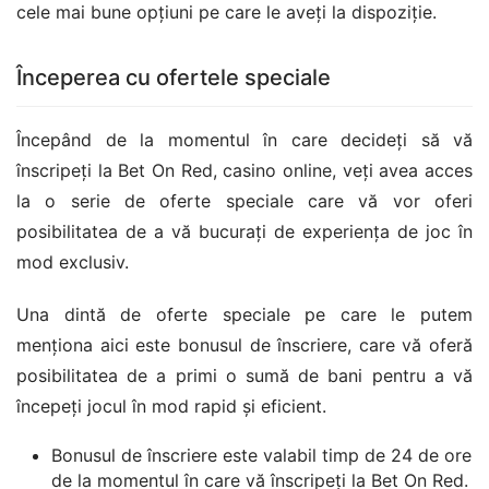
cele mai bune opțiuni pe care le aveți la dispoziție.
Începerea cu ofertele speciale
Începând de la momentul în care decideți să vă 
înscripeți la Bet On Red, casino online, veți avea acces 
la o serie de oferte speciale care vă vor oferi 
posibilitatea de a vă bucurați de experiența de joc în 
mod exclusiv.
Una dintă de oferte speciale pe care le putem 
menționa aici este bonusul de înscriere, care vă oferă 
posibilitatea de a primi o sumă de bani pentru a vă 
începeți jocul în mod rapid și eficient.
Bonusul de înscriere este valabil timp de 24 de ore
de la momentul în care vă înscripeți la Bet On Red.