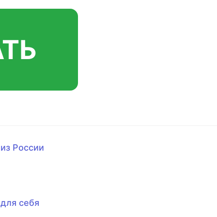
АТЬ
 из России
 для себя