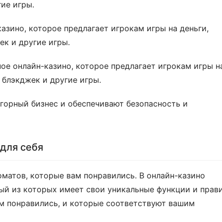
гие игры.
казино, которое предлагает игрокам игры на деньги, 
ек и другие игры.
ное онлайн-казино, которое предлагает игрокам игры на
 блэкджек и другие игры.
горный бизнес и обеспечивают безопасность и 
для себя
матов, которые вам понравились. В онлайн-казино 
ый из которых имеет свои уникальные функции и прави
м понравились, и которые соответствуют вашим 