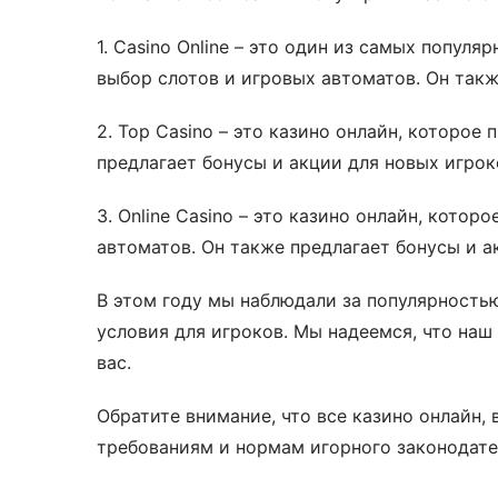
1. Casino Online – это один из самых попул
выбор слотов и игровых автоматов. Он такж
2. Top Casino – это казино онлайн, которое
предлагает бонусы и акции для новых игрок
3. Online Casino – это казино онлайн, кото
автоматов. Он также предлагает бонусы и а
В этом году мы наблюдали за популярностью
условия для игроков. Мы надеемся, что наш
вас.
Обратите внимание, что все казино онлайн,
требованиям и нормам игорного законодате