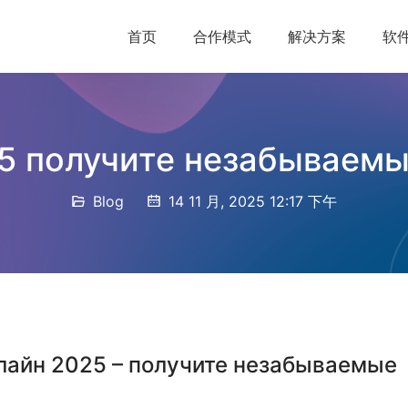
首页
合作模式
解决方案
软
5 получите незабываемы
Blog
14 11 月, 2025 12:17 下午
лайн 2025 – получите незабываемые