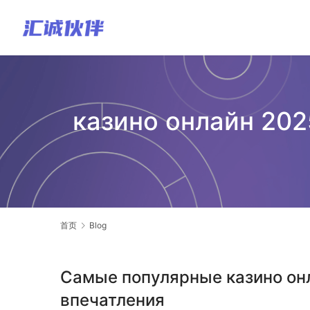
казино онлайн 202
首页
Blog
Самые популярные казино он
впечатления