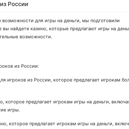
из России
 возможности для игры на деньги, мы подготовили 
 вы найдете казино, которые предлагают игры на деньг
ательные возможности.
роков из России:
 для игроков из России, которое предлагает игрокам бол
но, которое предлагает игрокам игры на деньги, включая
гие игры.
ино, которое предлагает игрокам игры на деньги, включ