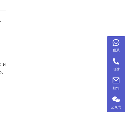
 
联系
 и 
电话
о.
邮箱
公众号